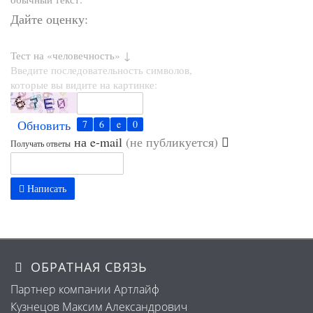
Дайте оценку:
Тест на «человечность» ↓
Введите последовательность символов,
которые вы видите на картинке:
Обновить
на e-mail
(не публикуется)
Получать ответы
Написать
ОБРАТНАЯ СВЯЗЬ
Партнер компании Артлайф
Кузнецов Максим Александрович