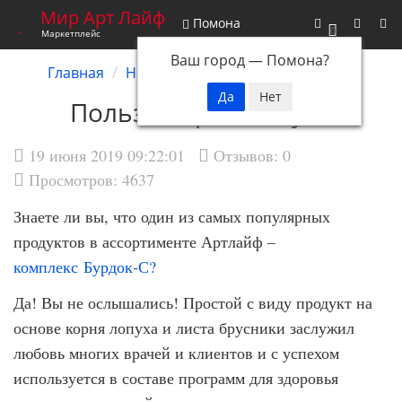
Мир Арт Лайф
Помона
0
Маркетплейс
Ваш город —
Помона
?
Главная
Новости
Польза корня лопуха
Польза корня лопуха
19 июня 2019 09:22:01
Отзывов:
0
Просмотров: 4637
Знаете ли вы, что один из самых популярных
продуктов в ассортименте Артлайф –
комплекс Бурдок‑С?
Да! Вы не ослышались! Простой с виду продукт на
основе корня лопуха и листа брусники заслужил
любовь многих врачей и клиентов и с успехом
используется в составе программ для здоровья