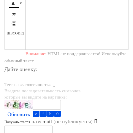




[BBCODE]
Внимание:
HTML не поддерживается! Используйте
обычный текст.
Дайте оценку:
Тест на «человечность» ↓
Введите последовательность символов,
которые вы видите на картинке:
Обновить
на e-mail
(не публикуется)
Получать ответы