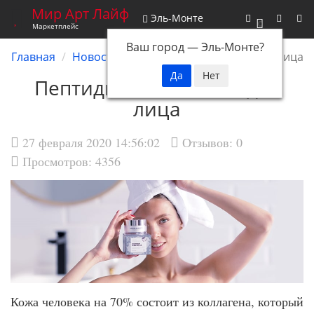
Мир Арт Лайф
Эль-Монте
0
Маркетплейс
Ваш город —
Эль-Монте
?
Главная
Новости
Пептиды в косметике для лица
Пептиды в косметике для
лица
27 февраля 2020 14:56:02
Отзывов:
0
Просмотров: 4356
Кожа человека на 70% состоит из коллагена, который