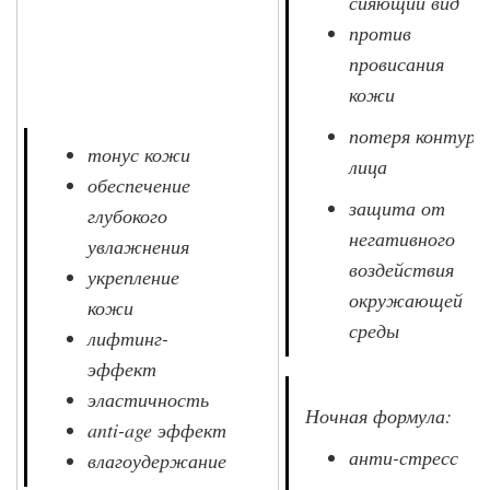
сияющий вид
против
провисания
кожи
потеря контура
тонус кожи
лица
обеспечение
защита от
глубокого
негативного
увлажнения
воздействия
укрепление
окружающей
кожи
среды
лифтинг-
эффект
эластичность
Ночная формула:
anti-age эффект
анти-стресс
влагоудержание