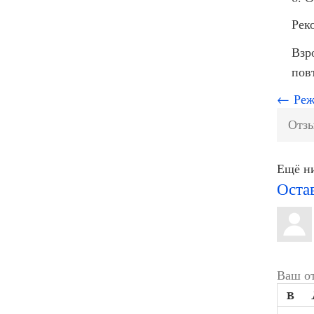
Рек
Взр
пов
← Реж
Отзы
Ещё ни
Оста
Ваш от
