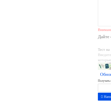
Вниман
Дайте
Тест на
Введите
которые
Обно
Получать 
Напи