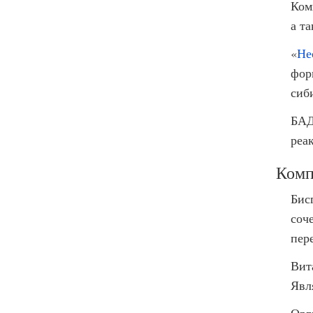
Ком
а т
«
Не
фор
сиб
БАД
реа
Комп
Бис
соч
пер
Вит
Явл