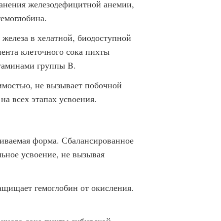
ранения железодефицитной анемии,
гемоглобина.
 железа в хелатной, биодоступной
ента клеточного сока пихты
таминами группы B.
имостью, не вызывает побочной
на всех этапах усвоения.
аиваемая форма. Сбалансированное
льное усвоение, не вызывая
ащищает гемоглобин от окисления.