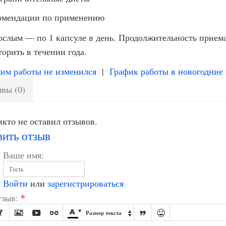
омендации по применению
ослым — по 1 капсуле в день. Продолжительность приема
торить в течении года.
им работы не изменился
|
График работы в новогодние
вы (0)
кто не оставил отзывов.
вить отзыв
Ваше имя:
Войти
или
зарегистрироваться
*
зыв:








Размер текста
