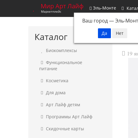
Мир Арт Лайф
Эль-Монте
Ката
Маркетплейс
Ваш город —
Эль-Монт
Каталог
Биокомплексы
19 я
Функциональное
питание
Косметика
Для дома
Арт Лайф детям
Программы Арт Лайф
Скидочные карты