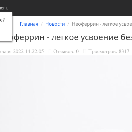
лог
е
?
Главная
Новости
Неоферрин - легкое усво
Неоферрин - легкое усвоение бе
нваря 2022 14:22:05
Отзывов:
0
Просмотров: 8317