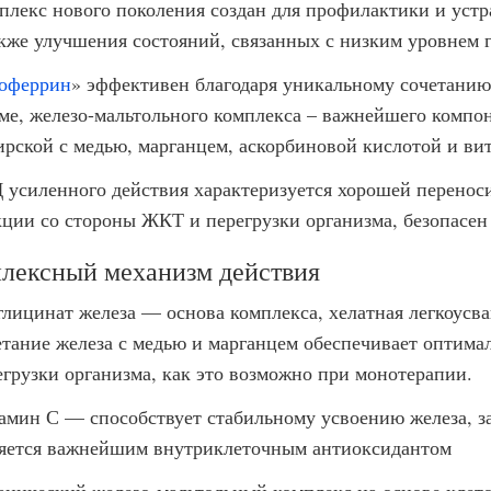
плекс нового поколения создан для профилактики и уст
акже улучшения состояний, связанных с низким уровнем 
оферрин
» эффективен благодаря уникальному сочетанию
ме, железо-мальтольного комплекса – важнейшего компон
ирской с медью, марганцем, аскорбиновой кислотой и ви
 усиленного действия характеризуется хорошей перенос
кции со стороны ЖКТ и перегрузки организма, безопасен 
лексный механизм действия
глицинат железа — основа комплекса, хелатная легкоусв
етание железа с медью и марганцем обеспечивает оптима
егрузки организма, как это возможно при монотерапии.
амин С — способствует стабильному усвоению железа, з
яется важнейшим внутриклеточным антиоксидантом