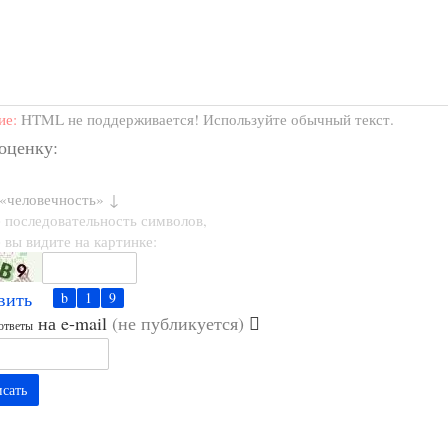
ие:
HTML не поддерживается! Используйте обычный текст.
 оценку:
 «человечность» ↓
 последовательность символов,
 вы видите на картинке:
вить
на e-mail
(не публикуется)
ответы
сать