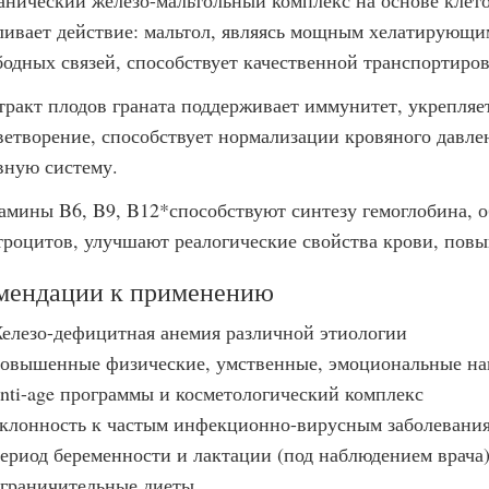
анический железо-мальтольный комплекс на основе клет
ливает действие: мальтол, являясь мощным хелатирующи
бодных связей, способствует качественной транспортиро
тракт плодов граната поддерживает иммунитет, укрепляет
ветворение, способствует нормализации кровяного давле
вную систему.
амины B6, B9, B12*способствуют синтезу гемоглобина, 
троцитов, улучшают реалогические свойства крови, пов
мендации к применению
елезо-дефицитная анемия различной этиологии
овышенные физические, умственные, эмоциональные на
nti-age программы и косметологический комплекс
клонность к частым инфекционно-вирусным заболевани
ериод беременности и лактации (под наблюдением врача
граничительные диеты