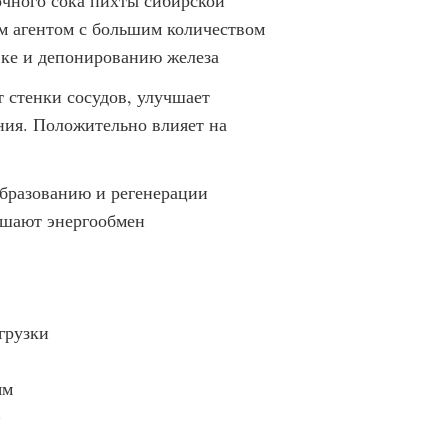
очного сока пихты сибирской
м агентом с большим количеством
вке и депонированию железа
 стенки сосудов, улучшает
ния. Положительно влияет на
образованию и регенерации
ышают энергообмен
грузки
ям
)