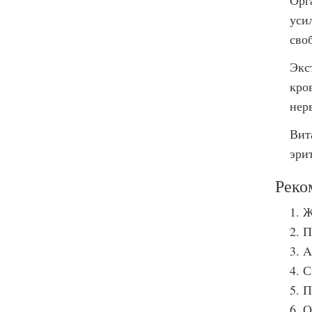
Орг
уси
сво
Экс
кро
нер
Вит
эри
Реко
Ж
П
A
С
П
О