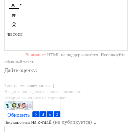




[BBCODE]
Внимание:
HTML не поддерживается! Используйте
обычный текст.
Дайте оценку:
Тест на «человечность» ↓
Введите последовательность символов,
которые вы видите на картинке:
Обновить
на e-mail
(не публикуется)
Получать ответы