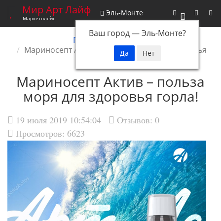
Мир Арт Лайф
Эль-Монте
0
Маркетплейс
Ваш город —
Эль-Монте
?
Главная
Новости
Мариносепт Актив – польза моря для здоровья
горла!
Мариносепт Актив – польза
моря для здоровья горла!
19 июля 2019 10:54:04
Отзывов:
0
Просмотров: 6623