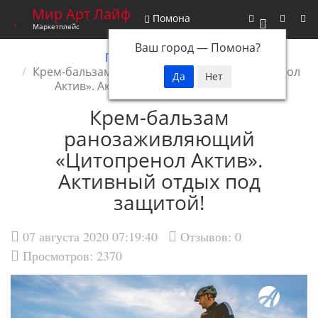
Мир Арт Лайф
Помона
0
Маркетплейс
Ваш город —
Помона
?
Главная
Новости
Крем-бальзам ранозаживляющий «Цитопренол
Актив». Активный отдых под защитой!
Крем-бальзам
ранозаживляющий
«Цитопренол Актив».
Активный отдых под
защитой!
07 августа 2020 07:19:40
Отзывов:
0
Просмотров: 2370