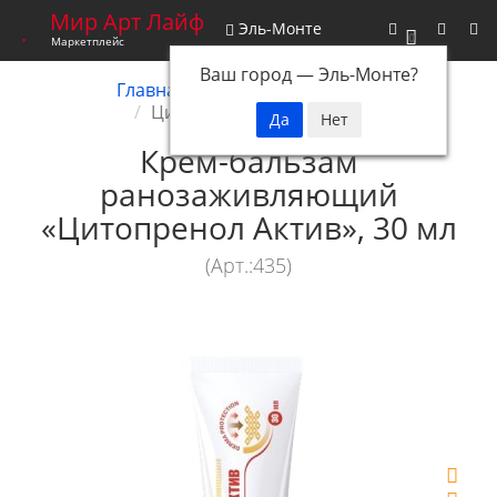
Мир Арт Лайф
Эль-Монте
0
Маркетплейс
Ваш город —
Эль-Монте
?
Главная
Косметика
Active
Цитопренол Актив, 30 мл
Крем-бальзам
ранозаживляющий
«Цитопренол Актив», 30 мл
(Арт.:435)