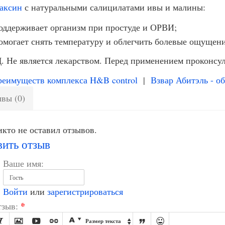
аксин
с натуральными салицилатами ивы и малины:
оддерживает организм при простуде и ОРВИ;
омогает снять температуру и облегчить болевые ощущени
. Не является лекарством. Перед применением проконсул
еимуществ комплекса H&B control
|
Взвар Абитэль - 
вы (0)
кто не оставил отзывов.
вить отзыв
Ваше имя:
Войти
или
зарегистрироваться
*
зыв:








Размер текста
