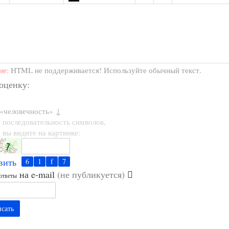
ие:
HTML не поддерживается! Используйте обычный текст.
 оценку:
 «человечность» ↓
 последовательность символов,
 вы видите на картинке:
вить
на e-mail
(не публикуется)
ответы
сать