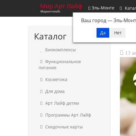
Мир Арт Лайф
Эль-Монте
Ката
Маркетплейс
Ваш город —
Эль-Монт
Каталог
И
Биокомплексы
13 а
Функциональное
питание
Косметика
Для дома
Арт Лайф детям
Программы Арт Лайф
Скидочные карты