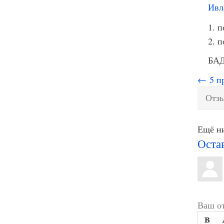
Ивл
п
п
БАД
← 5 пр
Отзы
Ещё ни
Оста
Ваш от
