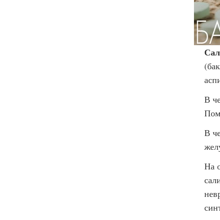
Сал
(ба
асп
В ч
Пом
В ч
жел
На 
сал
нев
син