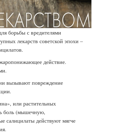
для борьбы с вредителями
тупных лекарств советской эпохи –
ицилатов.
 жаропонижающее действие.
ми.
они вызывают повреждение
кции.
ина», или растительных
ть боль (мышечную,
ые салицилаты действуют мягче
ия.