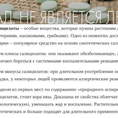
ицилаты
– особые вещества, которые нужны растениям 
ктериями, насекомыми, грибками). Одно из немногих дос
ирин – популярное средство на основе синтетических сал
ем плюсы салицилатов: они оказывают обезболивающее,
огают бороться с системными воспалительными реакция
ем минусы салицилатов: при длительном употреблении 
удка, у некоторых людей проявляются аллергические реа
одном из первых мест по содержанию «природного аспир
ицилатов, стоит кора ивы. Доказаны ее свойства облегча
рологическую), уменьшать жар и воспаление. Растительн
тетических и больше подходят для длительного применен