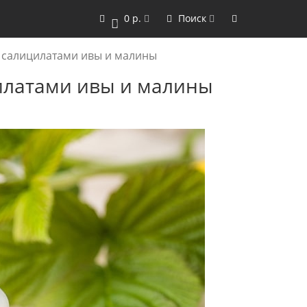
0 р.
Поиск
0
 салицилатами ивы и малины
илатами ивы и малины