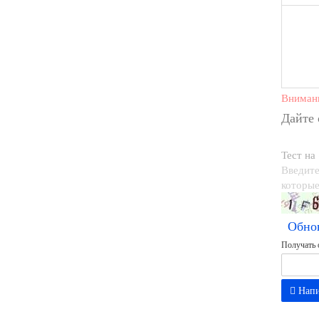
Вниман
Дайте
Тест на
Введите
которые
Обно
Получать 
Напи