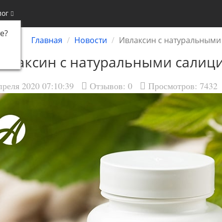
лог
е
?
Главная
Новости
Ивлаксин с натуральными
влаксин с натуральными салиц
преля 2020 07:10:39
Отзывов:
0
Просмотров: 7432