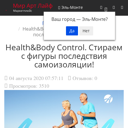
Мир Арт Лайф
Эль-Монте
0
Маркетплейс
Ваш город —
Эль-Монте
?
Главная
Новости
Health&Body Control. Стираем с фигуры
последствия самоизоляции
Health&Body Control. Стираем
с фигуры последствия
самоизоляции!
04 августа 2020 07:57:11
Отзывов:
0
Просмотров: 3510