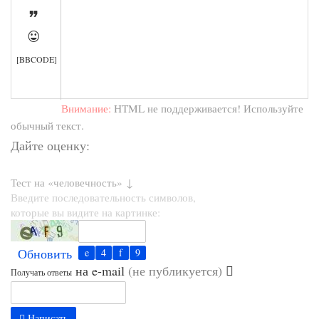


[BBCODE]
Внимание:
HTML не поддерживается! Используйте
обычный текст.
Дайте оценку:
Тест на «человечность» ↓
Введите последовательность символов,
которые вы видите на картинке:
Обновить
на e-mail
(не публикуется)
Получать ответы
Написать