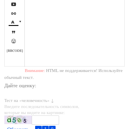






[BBCODE]
Внимание:
HTML не поддерживается! Используйте
обычный текст.
Дайте оценку:
Тест на «человечность» ↓
Введите последовательность символов,
которые вы видите на картинке: