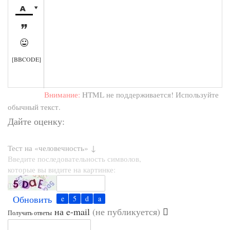




[BBCODE]
Внимание:
HTML не поддерживается! Используйте
обычный текст.
Дайте оценку:
Тест на «человечность» ↓
Введите последовательность символов,
которые вы видите на картинке:
Обновить
на e-mail
(не публикуется)
Получать ответы