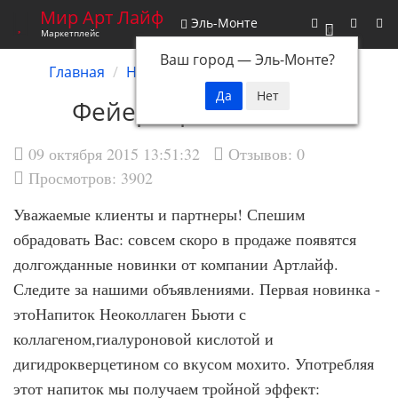
Мир Арт Лайф
Эль-Монте
0
Маркетплейс
Ваш город —
Эль-Монте
?
Главная
Новости
Фейерверк новинок!
Фейерверк новинок!
09 октября 2015 13:51:32
Отзывов:
0
Просмотров: 3902
Уважаемые клиенты и партнеры! Спешим
обрадовать Вас: совсем скоро в продаже появятся
долгожданные новинки от компании Артлайф.
Следите за нашими объявлениями. Первая новинка -
этоНапиток Неоколлаген Бьюти с
коллагеном,гиалуроновой кислотой и
дигидрокверцетином со вкусом мохито. Употребляя
этот напиток мы получаем тройной эффект: