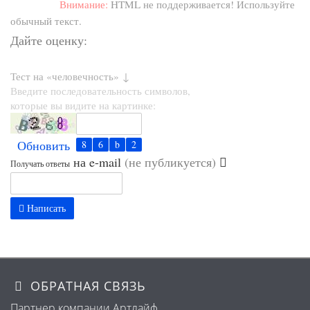
Внимание:
HTML не поддерживается! Используйте
обычный текст.
Дайте оценку:
Тест на «человечность» ↓
Введите последовательность символов,
которые вы видите на картинке:
Обновить
на e-mail
(не публикуется)
Получать ответы
Написать
ОБРАТНАЯ СВЯЗЬ
Партнер компании Артлайф