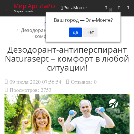
Мир Арт Лайф
Эль-Монте
0
Маркетплейс
Ваш город —
Эль-Монте
?
Главная
Новости
Дезодорант-антиперспирант Naturasept –
комфорт в любой ситуации!
Дезодорант-антиперспирант
Naturasept – комфорт в любой
ситуации!
09 июля 2020 07:56:54
Отзывов:
0
Просмотров: 2753