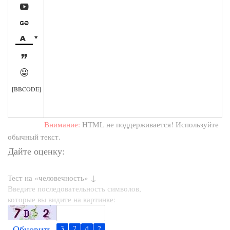






[BBCODE]
Внимание:
HTML не поддерживается! Используйте
обычный текст.
Дайте оценку:
Тест на «человечность» ↓
Введите последовательность символов,
которые вы видите на картинке:
Обновить