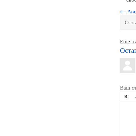
← Авир
Отзы
Ещё ни
Оста
Ваш от
