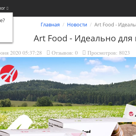
лог
е
?
Главная
Новости
Art Food - Идеал
Art Food - Идеально для
юня 2020 05:37:28
Отзывов:
0
Просмотров: 8023