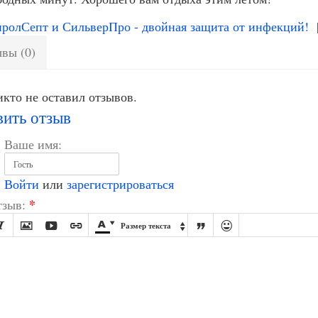
олСепт и СильверПро - двойная защита от инфекций!
вы (0)
кто не оставил отзывов.
вить отзыв
Ваше имя:
Войти
или
зарегистрироваться
*
зыв:








Размер текста
