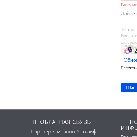
Вниман
Дайте
Тест на
Введите
которые
Обно
Получать 
Напи
ОБРАТНАЯ СВЯЗЬ
ПО
ИНФ
Партнер компании Артлайф