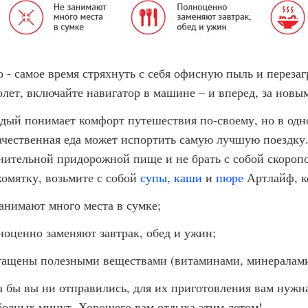
 - самое время стряхнуть с себя офисную пыль и перезагр
олет, включайте навигатор в машине – и вперед, за новы
дый понимает комфорт путешествия по-своему, но в од
ачественная еда может испортить самую лучшую поездку.
нительной придорожной пище и не брать с собой скоропо
хомятку, возьмите с собой
супы
,
каши
и
пюре
Артлайф, к
занимают много места в сумке;
ноценно заменяют завтрак, обед и ужин;
гащены полезными веществами (витаминами, минералами,
а бы вы ни отправились, для их приготовления вам нужна 
бодных минут. Хорошего вам отдыха этим летом!