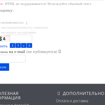
ие:
HTML не поддерживается! Используйте обычный текст.
 оценку:
 «человечность» ↓
 последовательность символов,
 вы видите на картинке:
вить
на e-mail
(не публикуется)
ответы
сать
ЛЕЗНАЯ
ДОПОЛНИТЕЛЬНО
ОРМАЦИЯ
Оплата и доставка