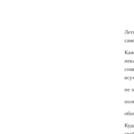
Лето
сам
Каж
нек
сом
всу
не 
пол
обо
Куд
сво