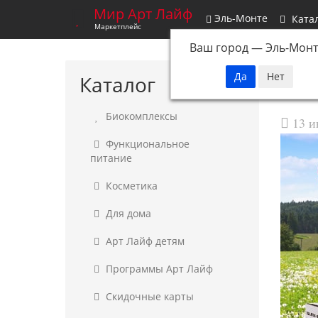
Мир Арт Лайф
Эль-Монте
Ката
Маркетплейс
Ваш город —
Эль-Монт
Каталог
Биокомплексы
13 и
Функциональное
питание
Косметика
Для дома
Арт Лайф детям
Программы Арт Лайф
Скидочные карты