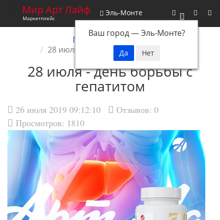
Мир Арт Лайф
Эль-Монте
0
Маркетплейс
Ваш город —
Эль-Монте
?
Главная
Новости
28 июля - день борьбы с гепатитом
28 июля - день борьбы с
гепатитом
26 июля 2019 09:12:10
Отзывов:
0
Просмотров: 1810