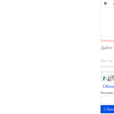

Вниман
Дайте
Тест на
Введите
которые
Обно
Получать 
Напи