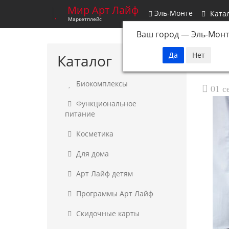
Мир Арт Лайф
Эль-Монте
Ката
Маркетплейс
Ваш город —
Эль-Монт
Каталог
Биокомплексы
01 с
Функциональное
питание
Косметика
Для дома
Арт Лайф детям
Программы Арт Лайф
Скидочные карты