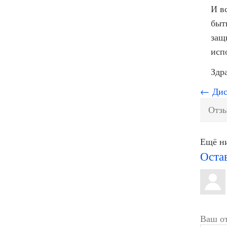
И в
быт
защ
исп
Здр
← Дис
Отзы
Ещё ни
Оста
Ваш от