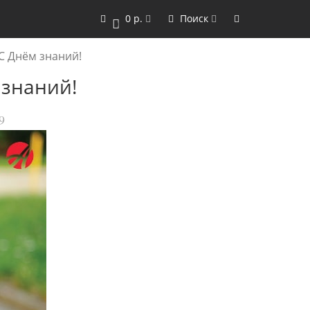
0 р.
Поиск
0
 С Днём знаний!
 знаний!
9