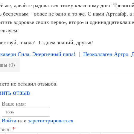
сё же, давайте радоваться этому классному дню! Тревогой
ь беспечным – вовсе не одно и то же. С нами Артлайф, а 
итить здоровье своих перво-, второ- и одиннадцатиклаше
ользуем!
авствуй, школа! С днём знаний, друзья!
кавери Сила. Энергичный папа!
|
Неоколлаген Артро. 
вы (0)
кто не оставил отзывов.
вить отзыв
Ваше имя:
Войти
или
зарегистрироваться
*
зыв: