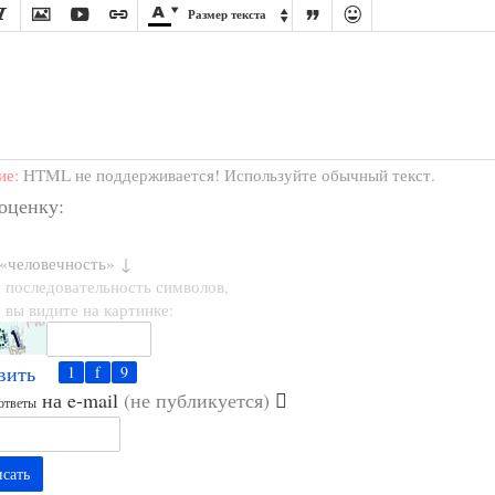








Размер текста

ие:
HTML не поддерживается! Используйте обычный текст.
 оценку:
 «человечность» ↓
 последовательность символов,
 вы видите на картинке:
вить
на e-mail
(не публикуется)
ответы
сать