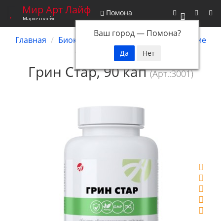
Мир Арт Лайф
Помона
0
Маркетплейс
Ваш город —
Помона
?
Главная
Биокомплексы
Системное действие
Грин Стар, 90 кап
Грин Стар, 90 кап
(Арт.:3001)