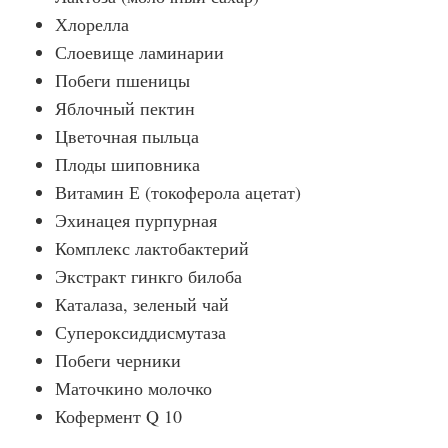
Хлорелла
Слоевище ламинарии
Побеги пшеницы
Яблочный пектин
Цветочная пыльца
Плоды шиповника
Витамин Е (токоферола ацетат)
Эхинацея пурпурная
Комплекс лактобактерий
Экстракт гинкго билоба
Каталаза, зеленый чай
Супероксиддисмутаза
Побеги черники
Маточкино молочко
Кофермент Q 10