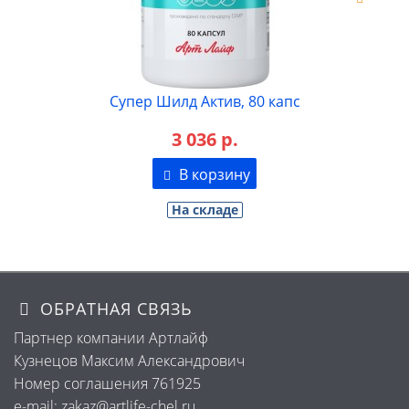
Супер Шилд Актив, 80 капс
3 036 р.
В корзину
На складе
ОБРАТНАЯ СВЯЗЬ
Партнер компании Артлайф
Кузнецов Максим Александрович
Номер соглашения 761925
e-mail: zakaz@artlife-chel.ru