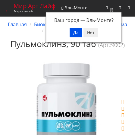
Мир Арт Лайф
Эль-Монте
0
Маркетплейс
Ваш город —
Эль-Монте
?
Главная
Биокомплексы
Дыхательная система
Пульмоклинз, 90 таб
Пульмоклинз, 90 таб
(Арт.:9002)