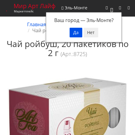
Мир Арт Лайф
Эль-Монте
0
Маркетплейс
Ваш город —
Эль-Монте
?
Главная
Снятые с производства
Чай ройбуш, 20 пакетиков по 2 г
Чай ройбуш, 20 пакетиков по
2 г
(Арт.:8725)