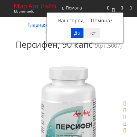
Мир Арт Лайф
Помона
0
Маркетплейс
Ваш город —
Помона
?
Главная
Снятые с производства
Персифен, 90 капс
Персифен, 90 капс
(Арт.:5007)