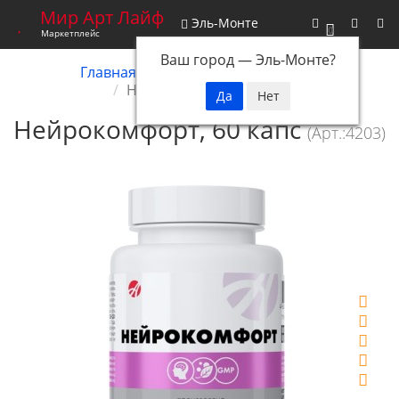
Мир Арт Лайф
Эль-Монте
0
Маркетплейс
Ваш город —
Эль-Монте
?
Главная
Снятые с производства
Нейрокомфорт, 60 капс
Нейрокомфорт, 60 капс
(Арт.:4203)