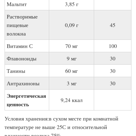
Мальтит
3,85 г
Растворимые
пищевые
0,09 г
45
волокна
Витамин С
70 мг
100
Флавоноиды
9 мг
30
Танины
60 мг
30
Антрахиноны
3 мг
30
Энергетическая
9,24 ккал
ценность
Условия хранения:в сухом месте при комнатной
температуре не выше 25С и относительной
влажности воздуха 75%.