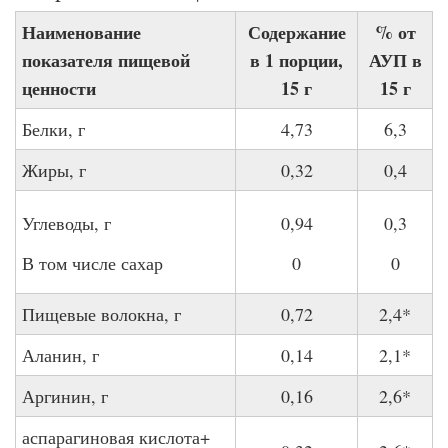
Наименование
Содержание
% от
показателя пищевой
в 1 порции,
АУП в
ценности
15 г
15 г
Белки, г
4,73
6,3
Жиры, г
0,32
0,4
Углеводы, г
0,94
0,3
В том числе сахар
0
0
Пищевые волокна, г
0,72
2,4*
Аланин, г
0,14
2,1*
Аргинин, г
0,16
2,6*
аспарагиновая кислота+