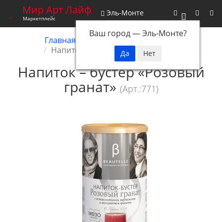
Мир Арт Лайф
Эль-Монте
0
Маркетплейс
Ваш город —
Эль-Монте
?
Главная
Снятые с производства
Напиток – бустер Розовый гранат
Напиток – бустер «Розовый
гранат»
(Арт.:771)