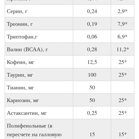
Серин, г
0,24
2,9*
Треонин, г
0,19
7,9*
Триптофан,г
0,06
6,9*
Валин (ВСАА), г
0,28
11,2*
Кофеин, мг
12,5
25*
Таурин, мг
100
25*
Тианин, мг
50
Карнозин, мг
50
25*
Астаксантин, мг
0,25
25*
Полифенольные (в
пересчете на галловую
15
15*