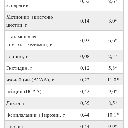
0,32
2,6*
аспарагин, г
Метионин +цистеин/
0,14
8,0*
цистин, г
глутаминовая
0,93
6,6*
кислота+глутамин, г
Глицин, г
0,08
2,4*
Гистидин, г
0,12
5,8*
изолейцин (ВСАА), г
0,22
11,0*
лейцин (ВСАА), г
0,42
9,0*
Лизин, г
0,35
8,5*
Фенилаланин +Тирозин, г
0,44
10,1*
Пролин, г
0,44
9,9*