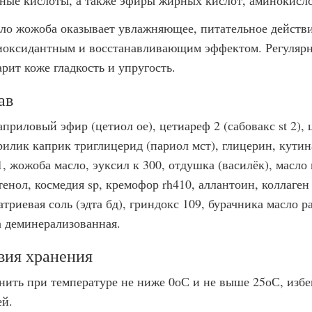
ные кислоты, а также эфиры жирных кислот, аминокисло
ло жожоба оказывает увлажняющее, питательное действ
иоксидантным и восстанавливающим эффектом. Регулярно
рит коже гладкость и упругость.
ав
приловый эфир (цетиол ое), цетиареф 2 (сабовакс st 2), ц
рилик каприк триглицерид (париол мст), глицерин, кутин
1, жожоба масло, эуксил к 300, отдушка (василёк), масл
тенол, космедия sp, кремофор rh410, аллантоин, коллаген
атриевая соль (эдта бд), гриндокс 109, бурачника масло 
а деминерализованная.
вия хранения
нить при температуре не ниже 0оС и не выше 25оС, изб
ей.