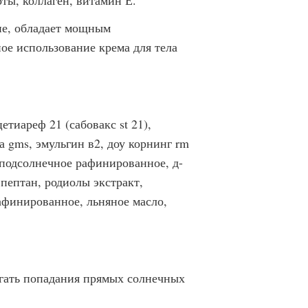
ты, коллаген, витамин Е.
ие, обладает мощным
е использование крема для тела
етиареф 21 (сабовакс st 21),
а gms, эмульгин в2, доу корнинг rm
о подсолнечное рафинированное, д-
 пептан, родиолы экстракт,
рафинированное, льняное масло,
егать попадания прямых солнечных