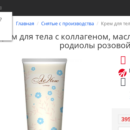
?
Главная
Снятые с производства
Крем для те
Крем для тела с коллагеном, мас
родиолы розово
395