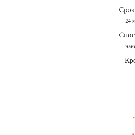
Срок
24 м
Спос
нан
Кре