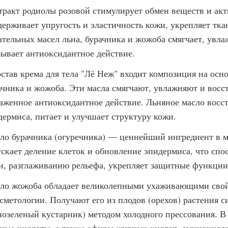
тракт родиолы розовой стимулирует обмен веществ и акт
держивает упругость и эластичность кожи, укрепляет тка
ательных масел льна, бурачника и жожоба смягчает, увла
зывает антиоксидантное действие.
остав крема для тела "Лё Неж" входит композиция на осно
ачника и жожоба. Эти масла смягчают, увлажняют и восс
аженное антиоксидантное действие. Льняное масло восс
дермиса, питает и улучшает структуру кожи.
ло бурачника (огуречника) — ценнейший ингредиент в м
ускает деление клеток и обновление эпидермиса, что сп
и, разглаживанию рельефа, укрепляет защитные функции
ло жожоба обладает великолепными ухаживающими свой
осметологии. Получают его из плодов (орехов) растения 
нозеленый кустарник) методом холодного прессования. В