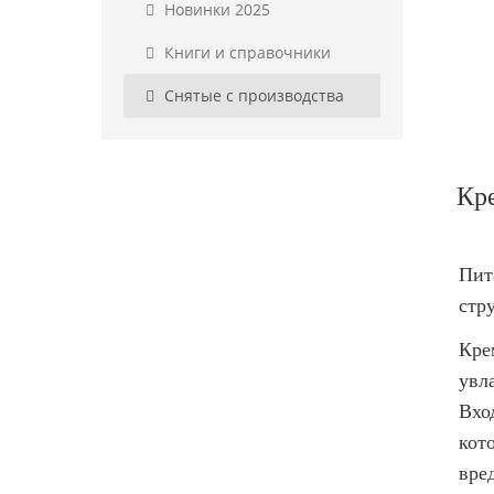
Новинки 2025
Книги и справочники
Снятые с производства
Кре
Пит
стр
Кре
увл
Вхо
кот
вре