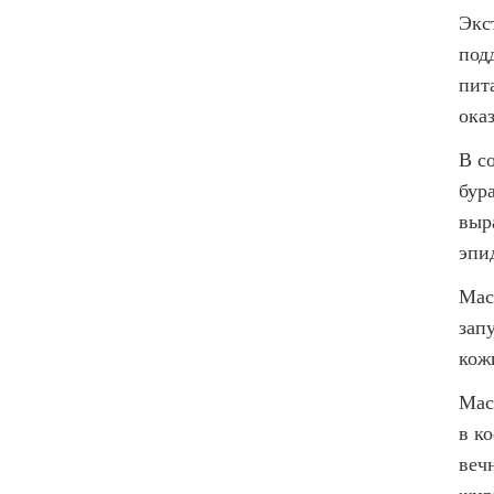
Экс
под
пит
ока
В с
бур
выр
эпи
Мас
зап
кож
Мас
в к
веч