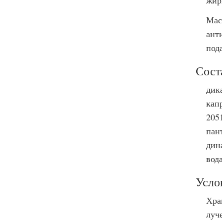
жир
Мас
ант
пода
Сост
дика
кап
205
пан
дин
вод
Усло
Хра
луч