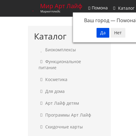
Мир Арт Лайф
Помона
Каталог
Маркетплейс
Ваш город —
Помона
Каталог
Биокомплексы
Функциональное
питание
Косметика
Для дома
Арт Лайф детям
Программы Арт Лайф
Скидочные карты