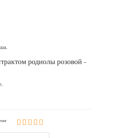
ша.
страктом родиолы розовой -
е.
тинг