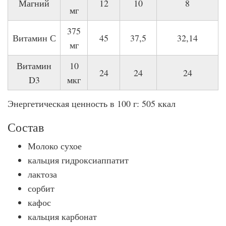
Магний
12
10
8
мг
375
Витамин С
45
37,5
32,14
мг
Витамин
10
24
24
24
D3
мкг
Энергетическая ценность в 100 г: 505 ккал
Состав
Молоко сухое
кальция гидроксиаппатит
лактоза
сорбит
кафос
кальция карбонат