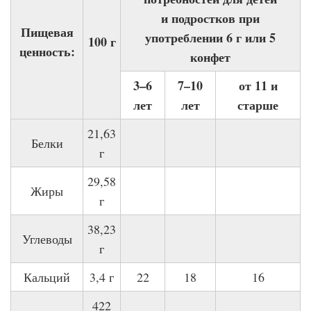
и подростков при
Пищевая
употреблении 6 г или 5
100 г
ценность:
конфет
3–6
7–10
от 11 и
лет
лет
старше
21,63
Белки
г
29,58
Жиры
г
38,23
Углеводы
г
Кальций
3,4 г
22
18
16
422