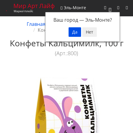
Мир Арт Лайф
Эль-Монте
0
Маркетплейс
Ваш город —
Эль-Монте
?
Главная
Снятые с производства
Конфеты Кальцимилк, 100 г
Конфеты Кальцимилк, 100 г
(Арт.:800)