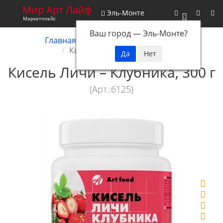
Мир Арт Лайф
Эль-Монте
0
Маркетплейс
Ваш город —
Эль-Монте
?
Главная
Снятые с производства
Кисель Личи – Клубника
Кисель Личи – Клубника, 300 г
(Арт.:6125)