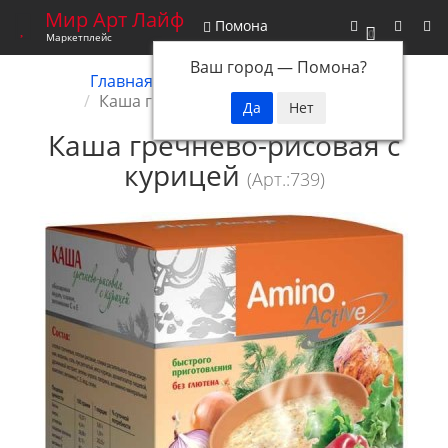
Мир Арт Лайф
Помона
0
Маркетплейс
Ваш город —
Помона
?
Главная
Снятые с производства
Каша гречнево-рисовая с курицей
Каша гречнево-рисовая с
курицей
(Арт.:739)