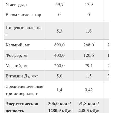
Углеводы, г
59,7
17,9
В том числе сахар
0
0
Пищевые волокна,
5,3
1,6
г
Кальций, мг
890,0
268,0
27
Фосфор, мг
400,0
120,6
15
Магний, мг
260,0
79,1
20
Витамин Д
, мкг
5,0
1,5
30
3
Среднецепочечные
1,4
0,42
триглицериды, г
Энергетическая
306,0 ккал/
91,8 ккал/
ценность
1280,9 кДж
448,3 кДж