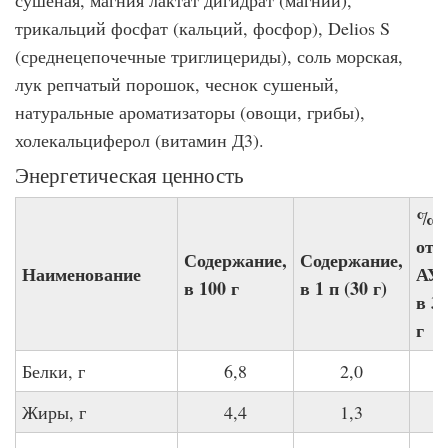
сушеная, магния лактат дигидрат (магний),
трикальций фосфат (кальций, фосфор), Delios S
(среднецепочечные триглицериды), соль морская,
лук репчатый порошок, чеснок сушеный,
натуральные ароматизаторы (овощи, грибы),
холекальциферол (витамин Д3).
Энергетическая ценность
%
от
Содержание,
Содержание,
Наименование
АУ
в 100 г
в 1 п (30 г)
в 3
г
Белки, г
6,8
2,0
Жиры, г
4,4
1,3