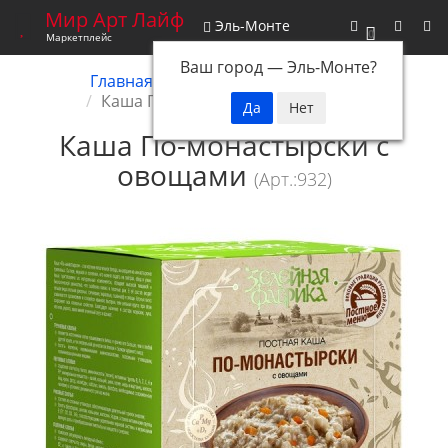
Мир Арт Лайф
Эль-Монте
0
Маркетплейс
Ваш город —
Эль-Монте
?
Главная
Снятые с производства
Каша По-монастырски с овощами
Каша По-монастырски с
овощами
(Арт.:932)