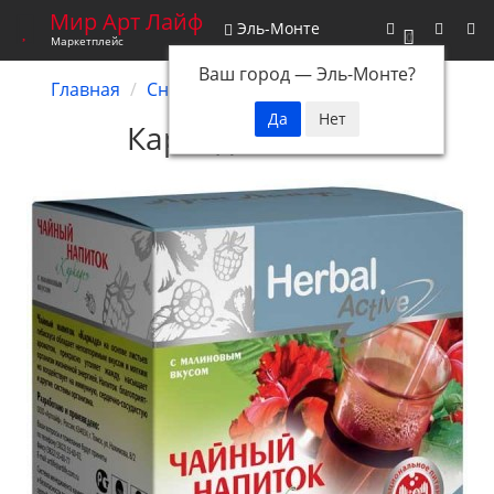
Мир Арт Лайф
Эль-Монте
0
Маркетплейс
Ваш город —
Эль-Монте
?
Главная
Снятые с производства
Каркаде
Каркаде
(Арт.:11015)