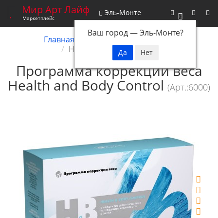
Мир Арт Лайф
Эль-Монте
0
Маркетплейс
Ваш город —
Эль-Монте
?
Главная
Снятые с производства
Health and Body Control
Программа коррекции веса
Health and Body Control
(Арт.:6000)