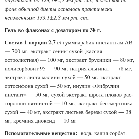
опустилось до 128,1±2,7 мм рт. ст., тогда как на
фоне обычной диеты осталось практически
неизмен­ным: 133,1±2,8 мм рт. ст..
Гель во флаконах с дозатором по 38 г.
Состав 1 порции 2,7 г:
гуммиарабик инстантгам АВ
— 700 мг, экстракт сенны сухой (кассия
остролистная) — 100 мг, экстракт брусники — 80 мг,
полисорбовит 95 — 90 мг, натрия альгинат — 78 мг,
экстракт листа малины сухой — 50 мг, экстракт
ортосифона сухой — 50 мг, инулин «Фибрулин
инстант» — 50 мг, сухой экстракт шрота плодов рас-
торопши пятнистой — 10 мг, экстракт бессмертника
сухой — 40 мг, экстракт листьев березы сухой — 38
мг, кремния диоксид — 10 мг.
Вспомогательные вещества:
вода, калия сорбат,