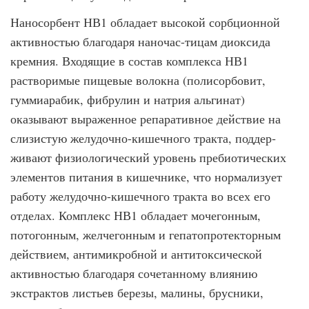
Наносорбент НВ1 обладает высокой сорбционной
активностью благодаря наночас-тицам диоксида
кремния. Входящие в состав комплекса НВ1
растворимые пищевые волокна (полисорбовит,
гуммиарабик, фибрулин и натрия альгинат)
оказывают выра­женное репаративное действие на
слизистую желудочно-кишечного тракта, поддер­
живают физиологический уровень пребиотических
элементов питания в кишечнике, что нормализует
работу желудочно-кишечного тракта во всех его
отделах. Комплекс НВ1 обладает мочегонным,
потогонным, желчегонным и гепатопротекторным
действи­ем, антимикробной и антитоксической
активностью благодаря сочетанному влиянию
экстрактов листьев березы, малины, брусники,