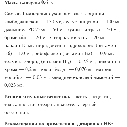
Масса капсулы 0,6 г.
Состав 1 капсулы:
сухой экстракт гарцинии
камбоджийской — 150 мг, фукус пище­вой — 100 мг,
джимнема РЕ 25% — 50 мг, худии экстракт —50 мг,
бромелайн — 20 мг, янтарная кислота—20 мг,
папаин 15 мг, пиридоксина гидрохлорид (витамин
В6)— 1,0 мг, рибофлавин (витамин В2) — 0,9 мг,
тиамина хлорид (витамин В.,) — 0,75 мг, пиколи-нат
хрома — 0,2 мг, калия йодат — 0,076 мг, натрия
молибдат — 0,03 мг, ванадиево-кислый аммоний —
0,023 мг.
Вспомогательные вещества:
лактоза, лецитин,
тальк, кальция стеарат, краситель черный
блестящий.
Рекомендации по применению, дозировка:
НВЗ