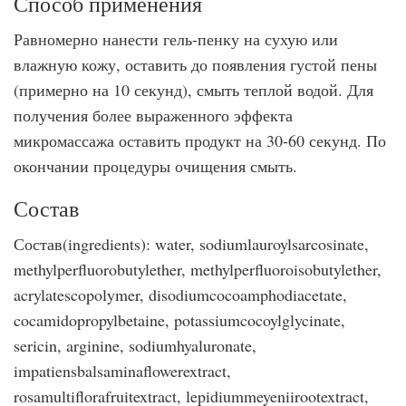
Способ применения
Равномерно нанести гель-пенку на сухую или
влажную кожу, оставить до появления густой пены
(примерно на 10 секунд), смыть теплой водой. Для
получения более выраженного эффекта
микромассажа оставить продукт на 30-60 секунд. По
окончании процедуры очищения смыть.
Состав
Состав(ingredients): water, sodiumlauroylsarcosinate,
methylperfluorobutylether, methylperfluoroisobutylether,
acrylatescopolymer, disodiumcocoamphodiacetate,
cocamidopropylbetaine, potassiumcocoylglycinate,
sericin, arginine, sodiumhyaluronate,
impatiensbalsaminaflowerextract,
rosamultiflorafruitextract, lepidiummeyeniirootextract,