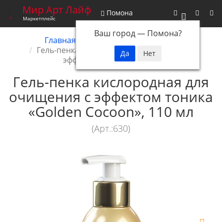
Мир Арт Лайф
Помона
0
Маркетплейс
Ваш город —
Помона
?
Главная
Снятые с производства
Гель-пенка кислородная для очищения с
эффектом тоника, 110 мл
Гель-пенка кислородная для
очищения с эффектом тоника
«Golden Cocoon», 110 мл
(Арт.:630)