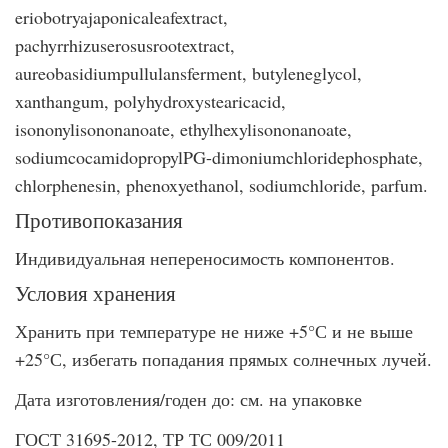
eriobotryajaponicaleafextract,
pachyrrhizuserosusrootextract,
aureobasidiumpullulansferment, butyleneglycol,
xanthangum, polyhydroxystearicacid,
isononylisononanoate, ethylhexylisononanoate,
sodiumcocamidopropylPG-dimoniumchloridephosphate,
chlorphenesin, phenoxyethanol, sodiumchloride, parfum.
Противопоказания
Индивидуальная непереносимость компонентов.
Условия хранения
Хранить при температуре не ниже +5°С и не выше
+25°С, избегать попадания прямых солнечных лучей.
Дата изготовления/годен до: см. на упаковке
ГОСТ 31695-2012, ТР ТС 009/2011