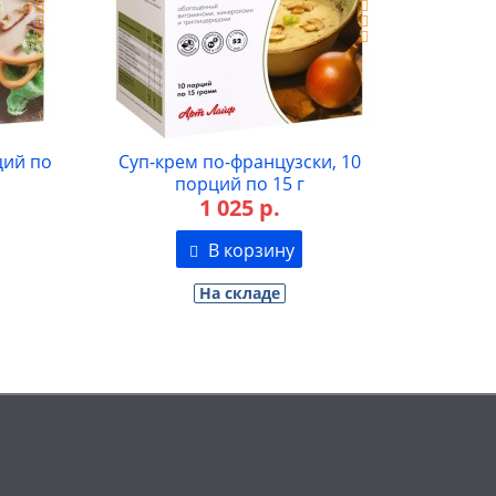
ций по
Суп-крем по-французски, 10
Суп-кр
порций по 15 г
1
1 025 р.
В корзину
На складе