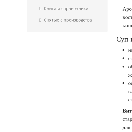
Аро
Книги и справочники
вос
Снятые с производства
киш
Суп-
н
с
о
ж
о
в
с
Вит
ста
для