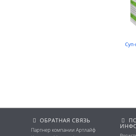
Пюре с жареным луком, 8
Суп-
порций по 30 г
1 025 р.
В корзину
На складе
ОБРАТНАЯ СВЯЗЬ
ПО
ИНФ
Партнер компании Артлайф
Регист