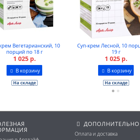
крем Вегетарианский, 10
Суп-крем Лесной, 10 пор
порций по 18 г
19 г
1 025 р.
1 025 р.
В корзину
В корзину
На складе
На складе
ЛЕЗНАЯ
ДОПОЛНИТЕЛЬНО
ОРМАЦИЯ
Оплата и доставка
рация в Артлайф