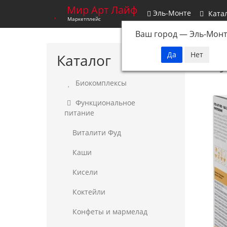
Мир Арт Лайф
Эль-Монте
Ката
Маркетплейс
Ваш город —
Эль-Монт
Г
Каталог
Су
Биокомплексы
Функциональное
питание
Виталити Фуд
Каши
Кисели
Коктейли
Конфеты и мармелад