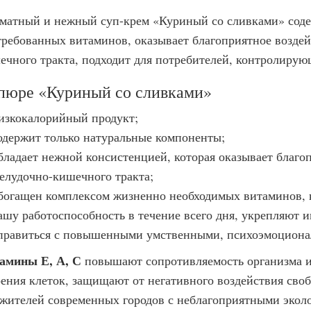
матный и нежный суп-крем «Куриный со сливками» соде
требованных витаминов, оказывает благоприятное воздей
ечного тракта, подходит для потребителей, контролирую
пюре «Куриный со сливками»
изкокалорийный продукт;
одержит только натуральные компоненты;
бладает нежной консистенцией, которая оказывает благо
елудочно-кишечного тракта;
богащен комплексом жизненно необходимых витаминов,
ашу работоспособность в течение всего дня, укрепляют 
правиться с повышенными умственными, психоэмоциона
амины Е, А, С
повышают сопротивляемость организма и
рения клеток, защищают от негативного воздействия сво
 жителей современных городов с неблагоприятными экол