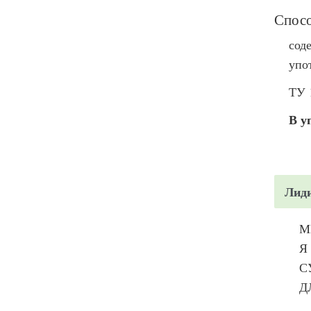
Спосо
сод
упо
ТУ 
В у
Лид
М
Я
С
Д