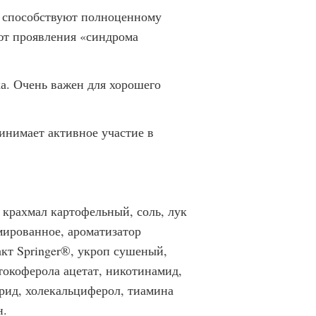
и способствуют полноценному
ют проявления «синдрома
а. Очень важен для хорошего
инимает активное участие в
 крахмал картофельный, соль, лук
мированное, ароматизатор
кт Springer®, укроп сушеный,
 токоферола ацетат, никотинамид,
орид, холекальциферол, тиамина
н.