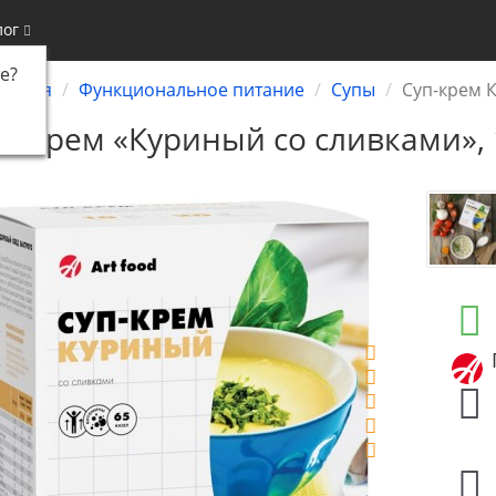
лог
е
?
лавная
Функциональное питание
Супы
Суп-крем К
п-крем «Куриный со сливками», 