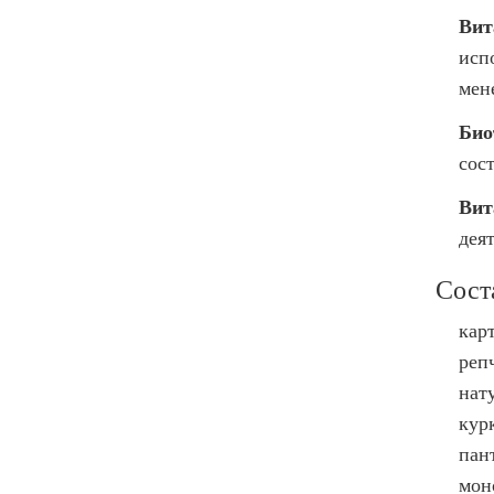
Вит
исп
мен
Био
сос
Вит
дея
Сост
кар
реп
нат
кур
пан
мон