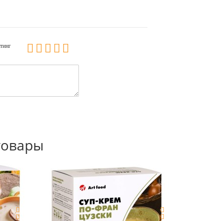
тинг
товары