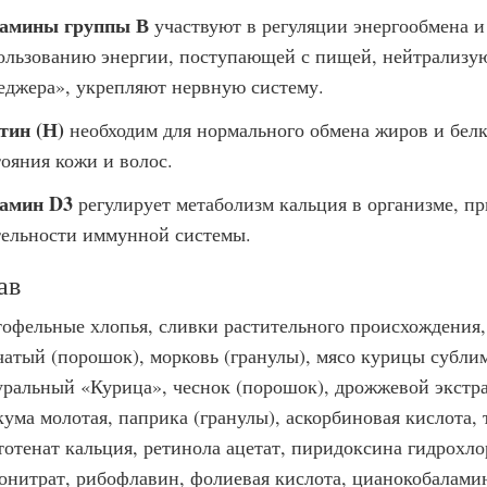
амины группы В
участвуют в регуляции энергообмена 
ользованию энергии, поступающей с пищей, нейтрализу
еджера», укрепляют нервную систему.
тин (Н)
необходим для нормального обмена жиров и белк
тояния кожи и волос.
амин D3
регулирует метаболизм кальция в организме, пр
тельности иммунной системы.
ав
тофельные хлопья, сливки растительного происхождения,
чатый (порошок), морковь (гранулы), мясо курицы субли
уральный «Курица», чеснок (порошок), дрожжевой экстра
кума молотая, паприка (гранулы), аскорбиновая кислота,
тотенат кальция, ретинола ацетат, пиридоксина гидрохл
онитрат, рибофлавин, фолиевая кислота, цианокобалами