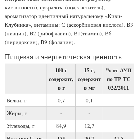
кислотности), сукралоза (подсластитель),
ароматизатор идентичный натуральному «Киви-
Клубника», витамины: С (аскорбиновая кислота), В3
(ниацин), В2 (рибофлавин), В1(тиамин), В6
(пиридоксин), В9 (фолацин).
Пищевая и энергетическая ценность
100 г
15 г,
% от АУП
содержит,
содержит
по ТР ТС
в г
в мг
022/2011
Белки, г
0,7
0,1
Жиры, г
-
-
Углеводы, г
84,9
12,7
Витамин С, мг
138
20,7
34,5