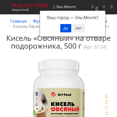
Мир Арт Лайф
Эль-Монте
0
Маркетплейс
Ваш город —
Эль-Монте
?
Главная
Функциональное питание
Кисели
Кисель Овсяный на отваре подорожника, 500 г
Кисель «Овсяный» на отваре
подорожника, 500 г
(Арт.:6124)