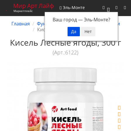
Мир Арт Лайф
Эль-Монте
0
Маркетплейс
Ваш город —
Эль-Монте
?
Главная
Функциональное питание
Кисели
Кисель Лесные ягоды, 300 г
Кисель Лесные ягоды, 300 г
(Арт.:6122)