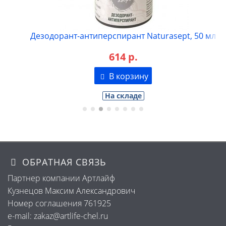
Дезодорант-антиперспирант Naturasept, 50 мл
614 р.
В корзину
На складе
ОБРАТНАЯ СВЯЗЬ
Партнер компании Артлайф
Кузнецов Максим Александрович
Номер соглашения 761925
e-mail: zakaz@artlife-chel.ru