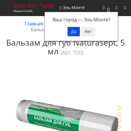
Мир Арт Лайф
Эль-Монте
0
Маркетплейс
Ваш город —
Эль-Монте
?
Главная
Косметика
Naturasept
Бальзам для губ Naturasept, 5 мл
Бальзам для губ Naturasept, 5
мл
(Арт.:550)