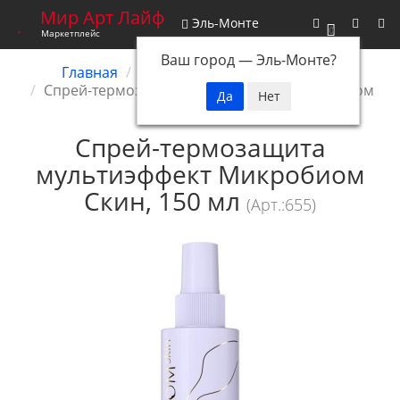
Мир Арт Лайф
Эль-Монте
0
Маркетплейс
Ваш город —
Эль-Монте
?
Главная
Косметика
Microbiom Skin
Спрей-термозащита мультиэффект Микробиом
Скин, 150 мл
Спрей-термозащита
мультиэффект Микробиом
Скин, 150 мл
(Арт.:655)