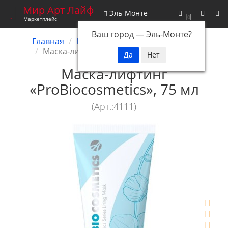
Мир Арт Лайф
Эль-Монте
0
Маркетплейс
Ваш город —
Эль-Монте
?
Главная
Косметика
ProBioCosmetics
Маска-лифтинг ProBioCosmetics, 75 мл
Маска-лифтинг
«ProBiocosmetics», 75 мл
(Арт.:4111)