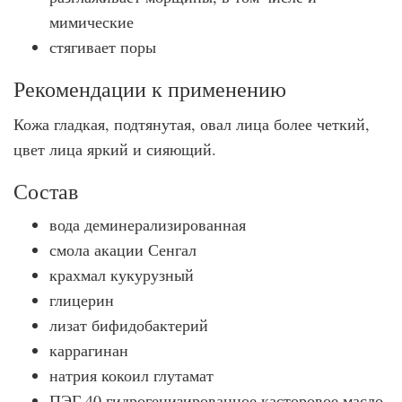
мимические
стягивает поры
Рекомендации к применению
Кожа гладкая, подтянутая, овал лица более четкий,
цвет лица яркий и сияющий.
Состав
вода деминерализированная
смола акации Сенгал
крахмал кукурузный
глицерин
лизат бифидобактерий
каррагинан
натрия кокоил глутамат
ПЭГ 40 гидрогенизированное касторовое масло