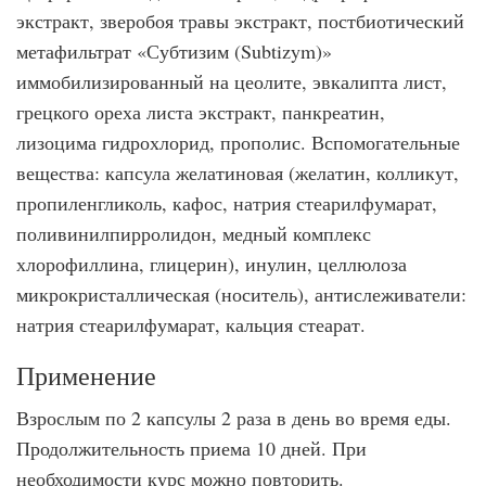
экстракт, зверобоя травы экстракт, постбиотический
метафильтрат «Субтизим (Subtizym)»
иммобилизированный на цеолите, эвкалипта лист,
грецкого ореха листа экстракт, панкреатин,
лизоцима гидрохлорид, прополис. Вспомогательные
вещества: капсула желатиновая (желатин, колликут,
пропиленгликоль, кафос, натрия стеарилфумарат,
поливинилпирролидон, медный комплекс
хлорофиллина, глицерин), инулин, целлюлоза
микрокристаллическая (носитель), антислеживатели:
натрия стеарилфумарат, кальция стеарат.
Применение
Взрослым по 2 капсулы 2 раза в день во время еды.
Продолжительность приема 10 дней. При
необходимости курс можно повторить.