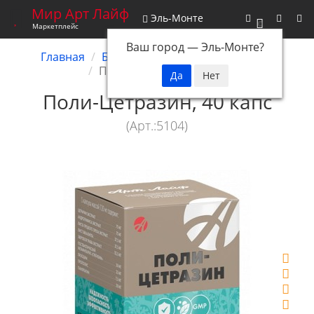
Мир Арт Лайф
Эль-Монте
0
Маркетплейс
Ваш город —
Эль-Монте
?
Главная
Биокомплексы
Фитобиотики
Поли-Цетразин, 40 капс
Поли-Цетразин, 40 капс
(Арт.:5104)