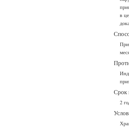
при
в ц
док
Спосо
При
мес
Проти
Инд
при
Срок 
2 го
Услов
Хра