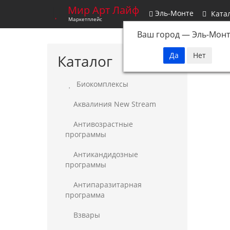
Мир Арт Лайф
Эль-Монте
Ката
Маркетплейс
Ваш город —
Эль-Монт
Каталог
Биокомплексы
Аквалиния New Stream
Антивозрастные
программы
Антикандидозные
программы
Антипаразитарная
программа
Взвары