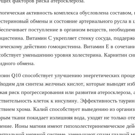
ущих факторов риска атеросклероза.
логическая активность комплекса обусловлена составом
естериновый обмены и состояние артериального русла в
беспечивает поступление в организм веществ, необходим
оцистеина. Витамин С укрепляет стенку сосуда, поддерж
сическому действию гомоцистеина. Витамин Е в сочетан
собствует уменьшению уровня холестерина. Карнитин сн
идного обмена.
нзин Q10 способствует улучшению энергетических проце
бходим для синтеза желчных кислот, которые выводят изб
жая риск прогрессирования или развития атеросклероза,
ствительность клеток к инсулину. Эффективность таури
ствием хрома. Калий способствует выведению из организм
орым ткани покидает излишняя вода, уходят не только от
ление. Ионы магния имеют гипохолестеринемическое дей
ентральной нервной системе, уменьшают спазм гладкой му