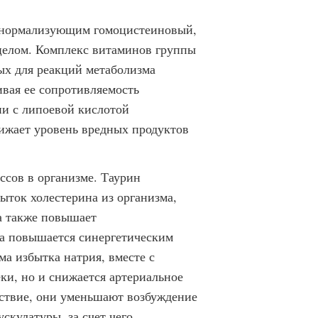
, нормализующим гомоцистеиновый,
 целом. Комплекс витаминов группы
ых для реакций метаболизма
ивая ее сопротивляемость
ии с липоевой кислотой
ижает уровень вредных продуктов
ссов в организме. Таурин
ыток холестерина из организма,
 а также повышает
на повышается синергетическим
а избытка натрия, вместе с
еки, но и снижается артериальное
ствие, они уменьшают возбуждение
скулатуры, за счет чего