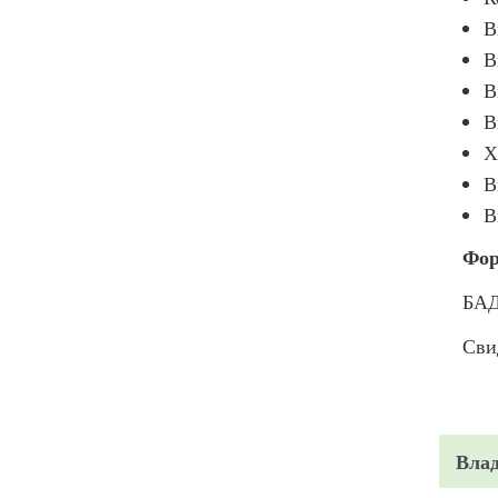
В
В
В
В
Х
В
В
Фор
БАД
Сви
Вла