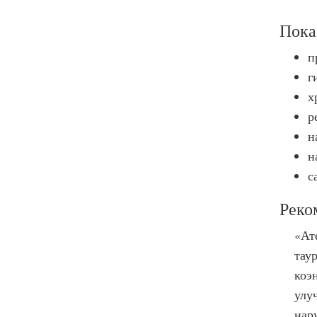
Пока
п
г
х
р
н
н
с
Реко
«Ат
тау
коэ
улу
нар