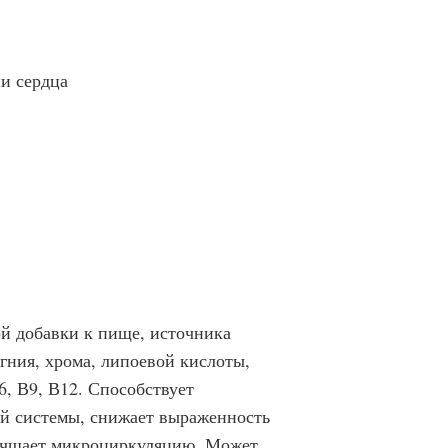
и сердца
ой добавки к пище, источника
гния, хрома, липоевой кислоты,
6, В9, В12. Способствует
й системы, снижает выраженность
лучшает микроциркуляцию. Может