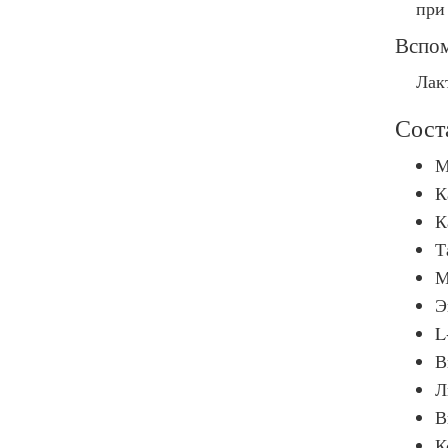
при
Вспом
Лакт
Сост
М
К
К
Т
М
Э
L
В
Л
В
К