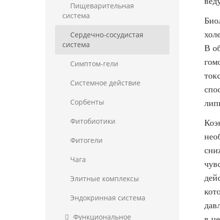
вед
Пищеварительная
система
Био
хол
Сердечно-сосудистая
система
В о
гом
Симптом-гели
ток
Системное действие
спо
лип
Сорбенты
Фитобиотики
Коэ
нео
Фитогели
сни
Чага
чув
дей
Элитные комплексы
кот
Эндокринная система
дав
Функциональное
в ц