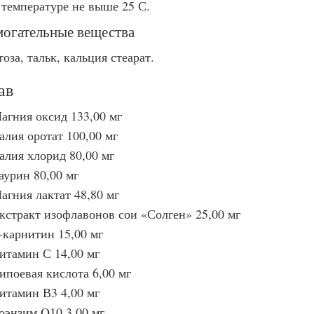
 температуре не выше 25 С.
огательные вещества
оза, тальк, кальция стеарат.
ав
агния оксид 133,00 мг
алия оротат 100,00 мг
алия хлорид 80,00 мг
аурин 80,00 мг
агния лактат 48,80 мг
кстракт изофлавонов сои «Солген» 25,00 мг
-карнитин 15,00 мг
итамин С 14,00 мг
ипоевая кислота 6,00 мг
итамин В3 4,00 мг
оэнзим Q10 3,00 мг