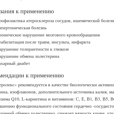
зания к применению
рофилактика атеросклероза сосудов, ишемической болезн
ипертоническая болезнь
роническое нарушение мозгового кровообращения
еабилитация после травм, инсульта, инфаркта
арушение толерантности к глюкозе
арушение обмена холестерина
ахарный диабет
мендации к применению
еролекс» рекомендуется в качестве биологически активн
рина, изофлавонов, дополнительного источника калия, ма
нзима Q10, L-карнитина и витаминов: С, Е, В1, В3, В5, В
чшению функционального состояния сердечно -сосудисто
ушений обмена холестерина, снижает вязкость крови, у