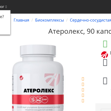
лог
е
?
Главная
Биокомплексы
Сердечно-сосудистая
Атеролекс, 90 кап