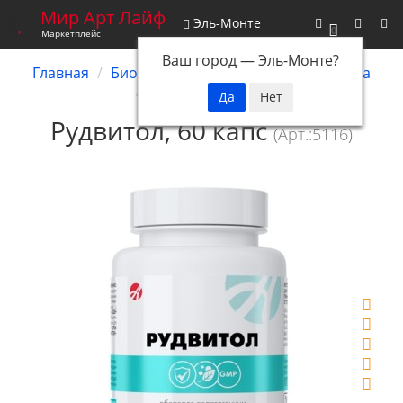
Мир Арт Лайф
Эль-Монте
0
Маркетплейс
Ваш город —
Эль-Монте
?
Главная
Биокомплексы
Иммунная система
Рудвитол, 60 капс
Рудвитол, 60 капс
(Арт.:5116)